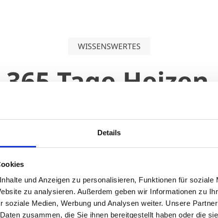
WISSENSWERTES
365 Tage Heizen
. Mit Klimaprodukten, die intelligent auf alle 
Wissenswertes, Tipps und News!
Details
Cookies
nhalte und Anzeigen zu personalisieren, Funktionen für soziale
Website zu analysieren. Außerdem geben wir Informationen zu I
r soziale Medien, Werbung und Analysen weiter. Unsere Partner
 Daten zusammen, die Sie ihnen bereitgestellt haben oder die s