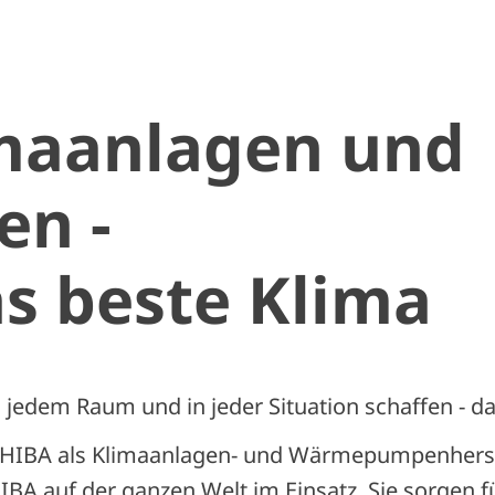
maanlagen und
n -
as beste Klima
n jedem Raum und in jeder Situation schaffen - 
SHIBA als Klimaanlagen- und Wärmepumpenherst
A auf der ganzen Welt im Einsatz. Sie sorgen fü