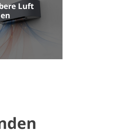
bere Luft
TOSHIBA
men
Qualitätskontr
inden