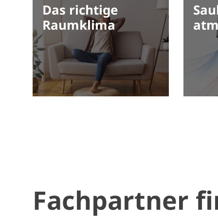
Das richtige
Sau
Raumklima
at
Fachpartner f