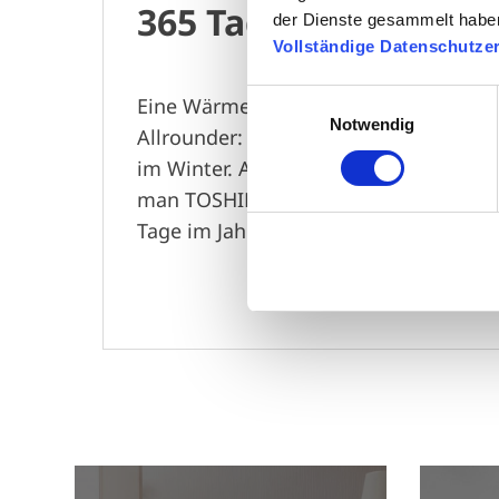
365 Tage Heizen und
der Dienste gesammelt habe
Vollständige Datenschutze
Einwilligungsauswahl
Eine Wärmepumpe mit TOSHIBA Technol
Notwendig
Allrounder: wohltuende Kühlung im 
im Winter. Alternativ zu einer herkö
man TOSHIBA Luft-Luft und Luft-Wa
Tage im Jahr vielfältig nutzen.