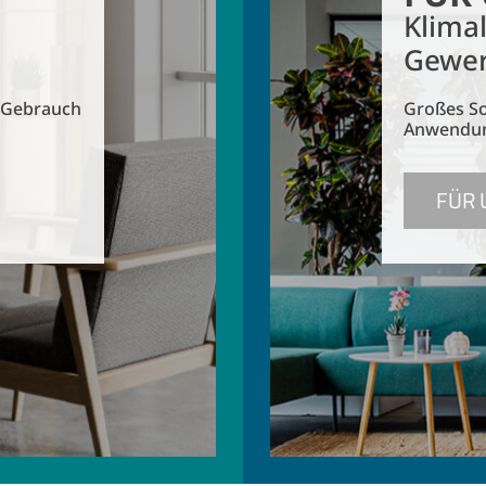
Klima
Gewer
n Gebrauch
Großes So
Anwendu
FÜR