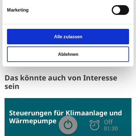
Marketing
Informieren Sie sich über das
Außengerät, das integraler Bestandteil
Alle zulassen
Ihres Klimasystem-Sets ist.
Ablehnen
Das könnte auch von Interesse
sein
Steuerungen für Klima­anlage und
Wärme­pumpe