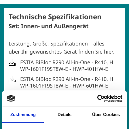
Technische Spezifikationen
Set: Innen- und Außengerät
Leistung, Größe, Spezifikationen – alles
über Ihr gewünschtes Gerät finden Sie hier.
ESTIA BiBloc R290 All-in-One - R410, H
WP-1601F19ST8W-E - HWP-401HW-E
ESTIA BiBloc R290 All-in-One - R410, H
WP-1601F19ST8W-E - HWP-601HW-E
ESTIA BiBloc R290 All-in-One - R410, H
WP-1601F19ST8W-E - HWP-801HW-E
ESTIA BiBloc R290 All-in-One - R410, H
Zustimmung
Details
Über Cookies
WP-1601F19ST8W-E - HWP-1001HW-E