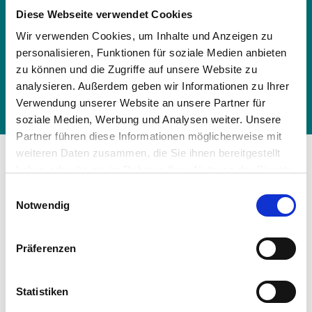
ESTIA BiBloc R290 All-in-One - R410, H
WP-1601F19ST8W-E - HWP-1001H8W-E
Diese Webseite verwendet Cookies
Wir verwenden Cookies, um Inhalte und Anzeigen zu
ESTIA BiBloc R290 All-in-One - R410, H
personalisieren, Funktionen für soziale Medien anbieten
WP-1601F19ST8W-E - HWP-1301H8W-E
zu können und die Zugriffe auf unsere Website zu
ESTIA BiBloc R290 All-in-One - R410, H
analysieren. Außerdem geben wir Informationen zu Ihrer
WP-1601F19ST8W-E - HWP-1601H8W-E
Verwendung unserer Website an unsere Partner für
soziale Medien, Werbung und Analysen weiter. Unsere
Partner führen diese Informationen möglicherweise mit
weiteren Daten zusammen, die Sie ihnen bereitgestellt
Weitere Komponenten der
haben oder die sie im Rahmen Ihrer Nutzung der Dienste
Klimaanlage
gesammelt haben.
Einwilligungsauswahl
Vollständige Datenschutzerklärung anzeigen
Notwendig
Entdecken Sie die leistungsstarken Außengeräte
und entsprechendes Zubehör für Ihr
Präferenzen
Klimasystem – von modernen Filtern bis hin zu
smarten Steuerungselementen – die Ihr
Statistiken
Raumklima perfektionieren.