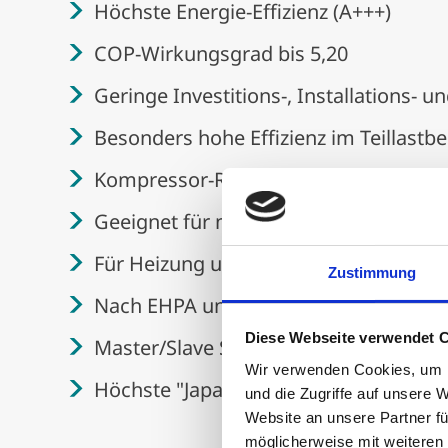
Höchste Energie-Effizienz (A+++)
COP-Wirkungsgrad bis 5,20
Geringe Investitions-, Installations- 
Besonders hohe Effizienz im Teillastbe
Kompressor-Regelbereich 10 bis 100%
Geeignet für monovalentes Heizen
Für Heizung und Brauchwasser-Berei
Zustimmung
Nach EHPA und KEYMARK zertifizierte 
Diese Webseite verwendet 
Master/Slave Steuerung für bis zu 8 
Wir verwenden Cookies, um I
Höchste "Japan-designed & Europe-ma
und die Zugriffe auf unsere 
Website an unsere Partner fü
möglicherweise mit weiteren