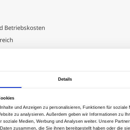
und Betriebskosten
reich
tung
Details
Leistung & Qualität
Cookies
ESTIA-Systeme
nhalte und Anzeigen zu personalisieren, Funktionen für soziale
nufactured" Qualität
Website zu analysieren. Außerdem geben wir Informationen zu I
r soziale Medien, Werbung und Analysen weiter. Unsere Partner
 Daten zusammen, die Sie ihnen bereitgestellt haben oder die s