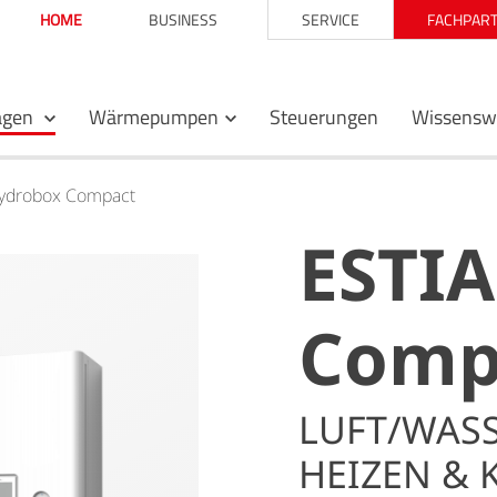
HOME
BUSINESS
SERVICE
FACHPART
agen
Wärmepumpen
Steuerungen
Wissensw
Hydrobox Compact
ESTI
Comp
LUFT/WAS
HEIZEN & 