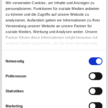
Wir verwenden Cookies, um Inhalte und Anzeigen zu
personalisieren, Funktionen für soziale Medien anbieten
Air-Cond International GmbH
zu können und die Zugriffe auf unsere Website zu
Haushamer Straße 2
analysieren. Außerdem geben wir Informationen zu Ihrer
8054 Graz-Seiersberg
Verwendung unserer Website an unsere Partner für
Austria
soziale Medien, Werbung und Analysen weiter. Unsere
Telefon: +43 316 8089
Partner führen diese Informationen möglicherweise mit
E-Mail:
aircond.office@carrier.com
weiteren Daten zusammen, die Sie ihnen bereitgestellt
haben oder die sie im Rahmen Ihrer Nutzung der Dienste
gesammelt haben.
AIR-COND International
Einwilligungsauswahl
Vollständige Datenschutzerklärung anzeigen
Notwendig
Produktübersicht
Karriere
Präferenzen
Partner-Login
Kontakt
Statistiken
Marketing