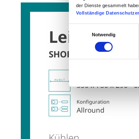
der Dienste gesammelt habe
Vollständige Datenschutze
Einwilligungsauswahl
Leistungsd
Notwendig
SHORAI EDGE WHITE
Abmessungen (HxBxT)
550 x 780 x 290 - 
Konfiguration
Allround
Kühlen