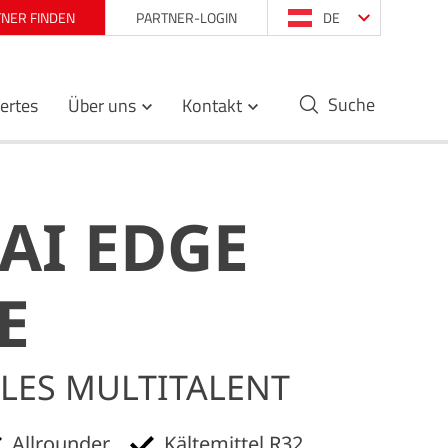
NER FINDEN
PARTNER-LOGIN
DE
Suche
ertes
Über uns
Kontakt
AI EDGE
E
LES MULTITALENT
Allrounder
Kältemittel R32