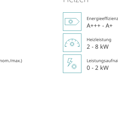
Energieeffizien
A+++ - A+
Heizleistung
2 - 8 kW
/nom./max.)
Leistungsaufna
0 - 2 kW