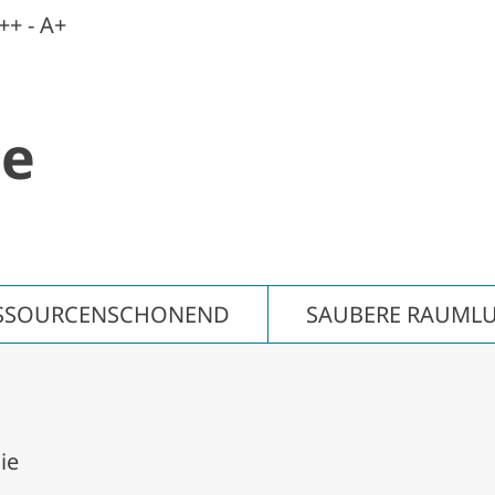
++ - A+
le
SSOURCEN­SCHONEND
SAUBERE RAUMLU
ie