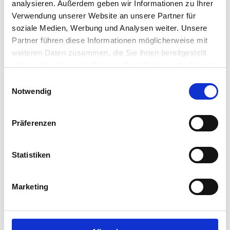
E-Mail
*
analysieren. Außerdem geben wir Informationen zu Ihrer
Verwendung unserer Website an unsere Partner für
soziale Medien, Werbung und Analysen weiter. Unsere
Partner führen diese Informationen möglicherweise mit
Telefon-Nr.
*
weiteren Daten zusammen, die Sie ihnen bereitgestellt
haben oder die sie im Rahmen Ihrer Nutzung der Dienste
gesammelt haben.
Einwilligungsauswahl
Vollständige Datenschutzerklärung anzeigen
Notwendig
Meine Nachricht
Meine Nachricht
Präferenzen
Statistiken
Marketing
Ich willige ein, dass AIR-COND
International GmbH (AIR-COND) meine