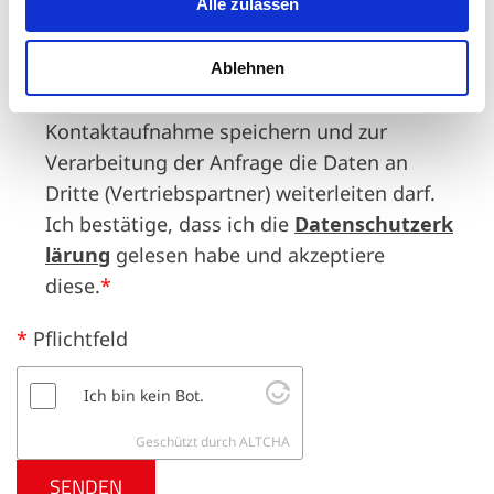
Alle zulassen
personenbezogenen Daten, insbesondere
Name, Anrede, Anschrift, Telefonnummer
und E-Mail zum Zwecke der Verwaltung und
Ablehnen
Bearbeitung meiner Anfrage und zur
Kontaktaufnahme speichern und zur
Verarbeitung der Anfrage die Daten an
Dritte (Vertriebspartner) weiterleiten darf.
Ich bestätige, dass ich die
Datenschutzerk
lärung
gelesen habe und akzeptiere
diese.
*
*
Pflichtfeld
Ich bin kein Bot.
Geschützt durch
ALTCHA
SENDEN