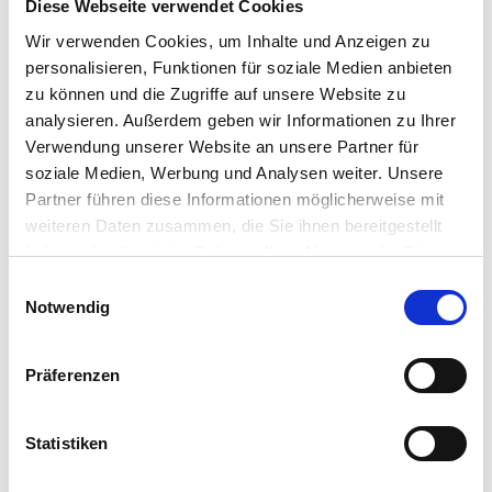
Diese Webseite verwendet Cookies
Wir verwenden Cookies, um Inhalte und Anzeigen zu
personalisieren, Funktionen für soziale Medien anbieten
zu können und die Zugriffe auf unsere Website zu
Air-Cond International GmbH
analysieren. Außerdem geben wir Informationen zu Ihrer
Haushamer Straße 2
Verwendung unserer Website an unsere Partner für
8054 Graz-Seiersberg
soziale Medien, Werbung und Analysen weiter. Unsere
Austria
Partner führen diese Informationen möglicherweise mit
Telefon: +43 316 8089
weiteren Daten zusammen, die Sie ihnen bereitgestellt
E-Mail:
aircond.office@carrier.com
haben oder die sie im Rahmen Ihrer Nutzung der Dienste
gesammelt haben.
Einwilligungsauswahl
Vollständige Datenschutzerklärung anzeigen
Notwendig
AIR-COND International
Produktübersicht
Präferenzen
Karriere
Partner-Login
Statistiken
Kontakt