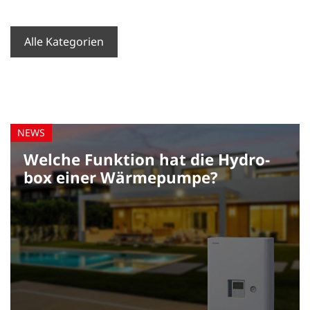
Alle Kategorien
News
Referenzen
Home-Lösungen
Business-Lösungen
Welche Funktion hat die Hydro­
Klimaanlagen
box einer Wärme­pumpe?
Wärmepumpen
Steuerungen
Chiller