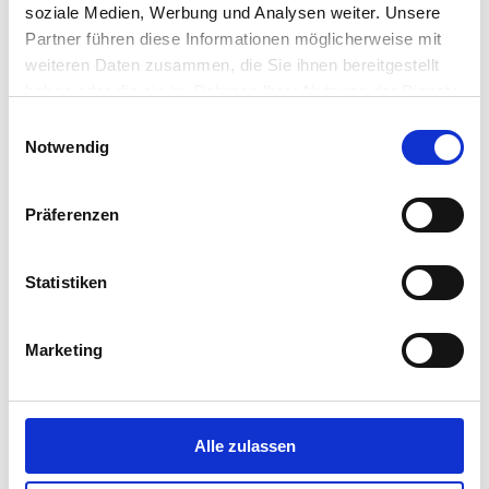
soziale Medien, Werbung und Analysen weiter. Unsere
Partner führen diese Informationen möglicherweise mit
weiteren Daten zusammen, die Sie ihnen bereitgestellt
haben oder die sie im Rahmen Ihrer Nutzung der Dienste
gesammelt haben.
Einwilligungsauswahl
Vollständige Datenschutzerklärung anzeigen
Notwendig
Präferenzen
Statistiken
Der Strom­verbrauch von
Mythen über Wärmepumpen
Marketing
Wärmepumpen
Alle zulassen