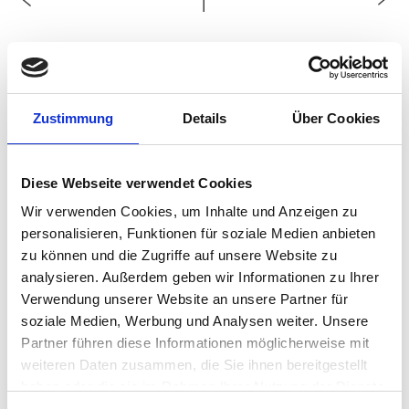
Chiller Smart Feature: Platz­
sparendes X-Design
Zustimmung
Details
Über Cookies
Diese Webseite verwendet Cookies
Wir verwenden Cookies, um Inhalte und Anzeigen zu
personalisieren, Funktionen für soziale Medien anbieten
zu können und die Zugriffe auf unsere Website zu
analysieren. Außerdem geben wir Informationen zu Ihrer
Verwendung unserer Website an unsere Partner für
soziale Medien, Werbung und Analysen weiter. Unsere
Partner führen diese Informationen möglicherweise mit
weiteren Daten zusammen, die Sie ihnen bereitgestellt
haben oder die sie im Rahmen Ihrer Nutzung der Dienste
Chiller Smart Feature: Hoher
gesammelt haben.