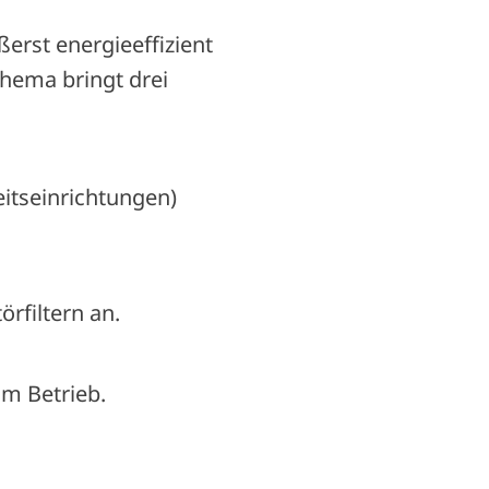
rst energieeffizient
Thema bringt drei
eitseinrichtungen)
örfiltern an.
im Betrieb.