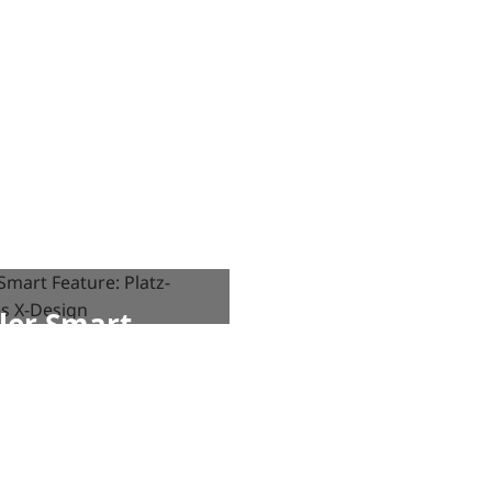
ller Smart
Chiller Smart
ure: Platz­
Feature: WiFi
rendes X-
Anbindung
ign