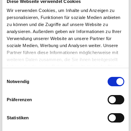
der hohen Effizienz im Vergleich zu den meisten
Diese Webseite verwendet Cookies
herkömmlichen Heizsystemen kostengünstiger.
Wir verwenden Cookies, um Inhalte und Anzeigen zu
Parallel dazu wird das bestehende Heizsystem
personalisieren, Funktionen für soziale Medien anbieten
durch den Einsatz einer TOSHIBA Klimaanlage
zu können und die Zugriffe auf unsere Website zu
analysieren. Außerdem geben wir Informationen zu Ihrer
ersetzt oder entlastet.
Verwendung unserer Website an unsere Partner für
soziale Medien, Werbung und Analysen weiter. Unsere
Partner führen diese Informationen möglicherweise mit
weiteren Daten zusammen, die Sie ihnen bereitgestellt
haben oder die sie im Rahmen Ihrer Nutzung der Dienste
gesammelt haben.
Einwilligungsauswahl
Vollständige Datenschutzerklärung anzeigen
Notwendig
Präferenzen
Statistiken