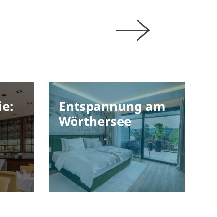
e:
Entspannung am
n
Wörthersee