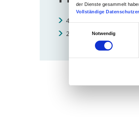
der Dienste gesammelt habe
Vollständige Datenschutze
4x HAORI Innengeräte
Einwilligungsauswahl
2x RAS Multi Außengerät
Notwendig