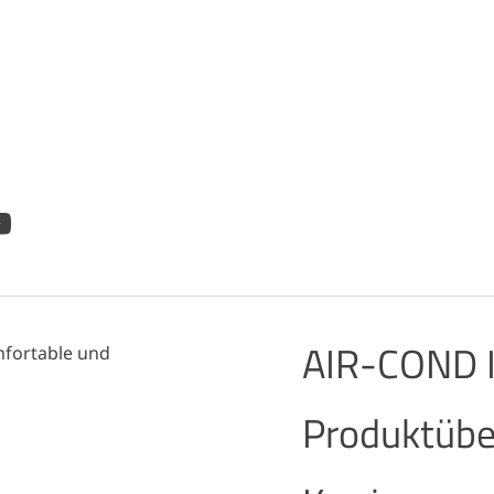
AIR-COND I
Produktübe