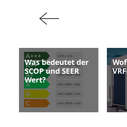
Was bedeutet der
Wof
SCOP und SEER
VRF
Wert?