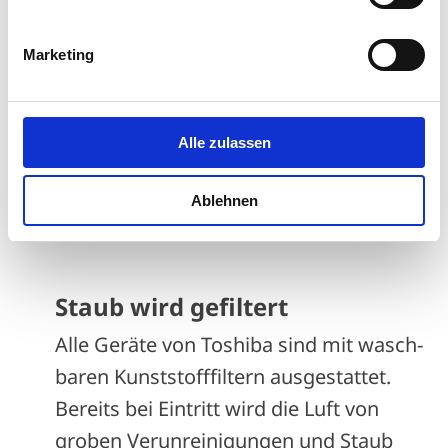
Marketing
Zweistufig gereinigt
Alle zulassen
Der Aktiv-Karbon-Katechinfilter erfasst
Partikel und deodorisiert mit dem
Ablehnen
natürlichen Stoff aus grünem Tee.
Staub wird gefiltert
Alle Geräte von Toshiba sind mit wasch­
baren Kunststofffiltern ausgestattet.
Bereits bei Eintritt wird die Luft von
groben Verun­reinigungen und Staub