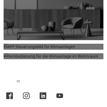
Steuerungen für Klima­anlage und
Wärme­pumpe
Fernbedienungen für
Klimaanlagen
DE