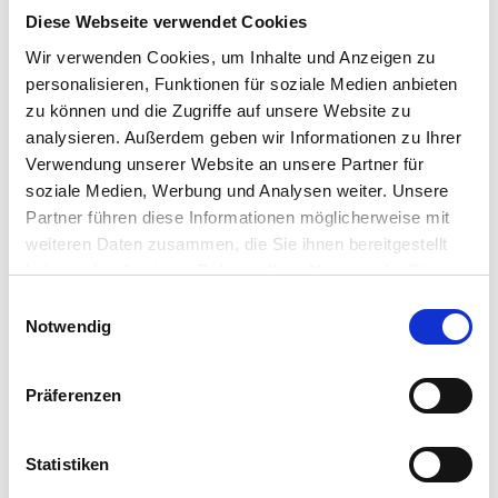
Diese Webseite verwendet Cookies
Wir verwenden Cookies, um Inhalte und Anzeigen zu
Schritt 4: Passendes Außengerät
personalisieren, Funktionen für soziale Medien anbieten
zu können und die Zugriffe auf unsere Website zu
Die überschüssige Wärme des Innenraums
analysieren. Außerdem geben wir Informationen zu Ihrer
wird entzogen und über das Kältemittel zum
Verwendung unserer Website an unsere Partner für
Außengerät transportiert.
soziale Medien, Werbung und Analysen weiter. Unsere
Partner führen diese Informationen möglicherweise mit
Im Außengerät wird die Wärme abgegeben und
weiteren Daten zusammen, die Sie ihnen bereitgestellt
das Kältemittel strömt zurück zum Innengerät.
haben oder die sie im Rahmen Ihrer Nutzung der Dienste
Das Ergebnis: die Luft kühlt ab. Welches
gesammelt haben.
Einwilligungsauswahl
Vollständige Datenschutzerklärung anzeigen
Notwendig
Außengerät für Sie das richtige ist, entscheidet
vor allem die benötigte Leistungsstärke sowie
die Anzahl an Innengeräten, die angeschlossen
Präferenzen
werden.
Statistiken