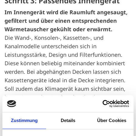
Schritt 3: Passendes Innengerät
Im Innengerät wird die Raumluft angesaugt,
gefiltert und über einen entsprechenden
Wärmetauscher gekühlt oder erwärmt.
Die Wand-, Konsolen-, Kassetten-, und
Kanalmodelle unterscheiden sich in
Leistungsstärke, Design und Filterfunktionen.
Diese können beliebig miteinander kombiniert
werden. Bei abgehängten Decken lassen sich
Kassettengeräte ideal in die Decke integrieren.
Soll zudem das Klimagerät kaum sichtbar sein,
kann ein Kanalgerät über der abgehängten
Decke eingebaut werden. Für Installationen im
Nachhinein empfehlen sich Konsolen- oder
Zustimmung
Details
Über Cookies
Wandmodelle.