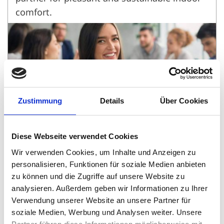
comfort.
Zustimmung
Details
Über Cookies
Diese Webseite verwendet Cookies
Careers at AIR-COND International
Wir verwenden Cookies, um Inhalte und Anzeigen zu
personalisieren, Funktionen für soziale Medien anbieten
zu können und die Zugriffe auf unsere Website zu
Jobs at AIR-COND. We are a growing
analysieren. Außerdem geben wir Informationen zu Ihrer
company and looking for new people to join
Verwendung unserer Website an unsere Partner für
us on our journey.
soziale Medien, Werbung und Analysen weiter. Unsere