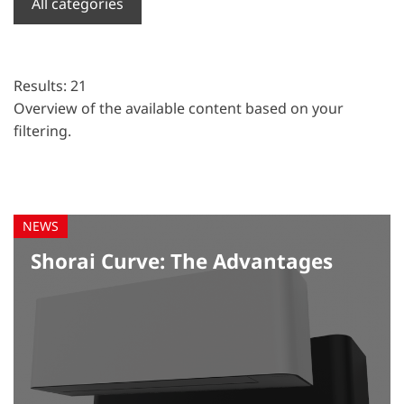
All categories
News
References
Results: 21
Home solutions
Overview of the available content based on your
filtering.
Business solutions
Air conditioning systems
Heat pumps
Controls
Shorai Curve: The Advantages
Chiller