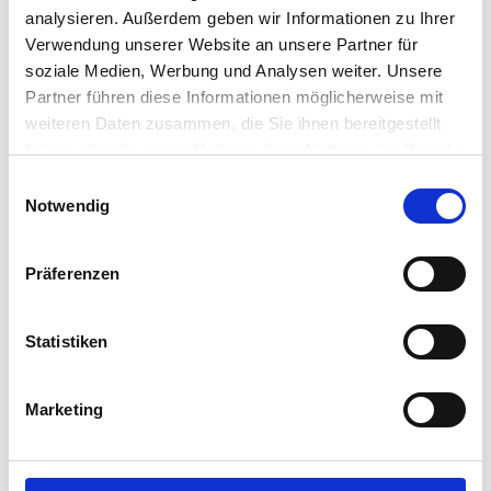
analysieren. Außerdem geben wir Informationen zu Ihrer
Verwendung unserer Website an unsere Partner für
soziale Medien, Werbung und Analysen weiter. Unsere
Partner führen diese Informationen möglicherweise mit
weiteren Daten zusammen, die Sie ihnen bereitgestellt
haben oder die sie im Rahmen Ihrer Nutzung der Dienste
gesammelt haben.
Einwilligungsauswahl
Vollständige Datenschutzerklärung anzeigen
Notwendig
Präferenzen
Statistiken
Gutes Klima für Wein & Co
Marketing