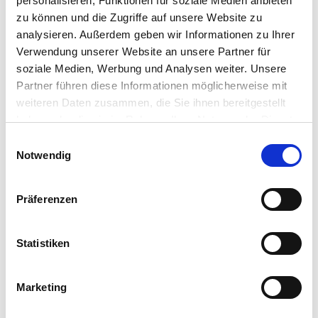
personalisieren, Funktionen für soziale Medien anbieten
zu können und die Zugriffe auf unsere Website zu
analysieren. Außerdem geben wir Informationen zu Ihrer
Verwendung unserer Website an unsere Partner für
soziale Medien, Werbung und Analysen weiter. Unsere
Partner führen diese Informationen möglicherweise mit
weiteren Daten zusammen, die Sie ihnen bereitgestellt
haben oder die sie im Rahmen Ihrer Nutzung der Dienste
gesammelt haben.
Einwilligungsauswahl
Vollständige Datenschutzerklärung anzeigen
Notwendig
Präferenzen
Statistiken
Marketing